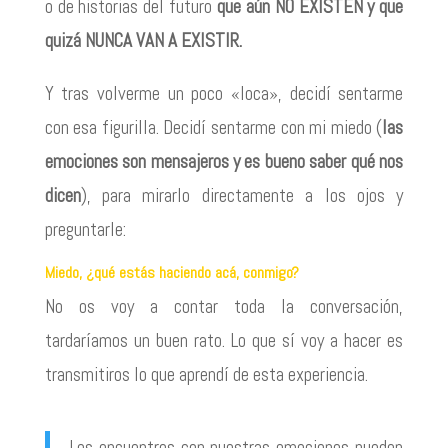
o de historias del futuro
que aún NO EXISTEN y que
quizá NUNCA VAN A EXISTIR.
Y tras volverme un poco «loca», decidí sentarme
con esa figurilla. Decidí sentarme con mi miedo (
las
emociones son mensajeros y es bueno saber qué nos
dicen
), para mirarlo directamente a los ojos y
preguntarle:
Miedo, ¿qué estás haciendo acá, conmigo?
No os voy a contar toda la conversación,
tardaríamos un buen rato. Lo que sí voy a hacer es
transmitiros lo que aprendí de esta experiencia.
Los encuentros con nuestras emociones pueden